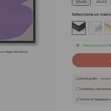
30x40
40x50
Selecciona un mar
Marcos en stock
• 
rco Negro
30x40
cm
Envío gratis
— desde 
Cambios y devolucio
Hecho en Guadalajar