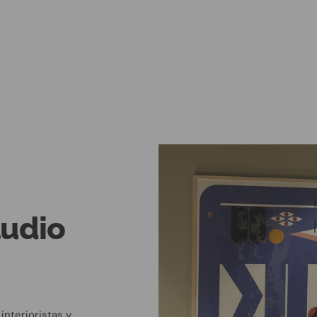
tudio
interioristas y