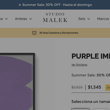
☀️
Summer Sale: 30% OFF · Hasta el domingo
dos
Artistas
Sets
Marcos
30 días Cambios y Devoluciones
diapositivas
pausa
PURPLE IM
Ver Similares
Summer Sale:
30% O
Precio
Precio
$1,345
$1,925
A
habitual
de
oferta
Selecciona un tama