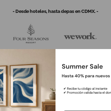
- Desde hoteles, hasta depas en CDMX. -
Summer Sale
Hasta 40% para nuevos 
✔ Recibe tu código al instante
✔ Promoción valida hasta el do