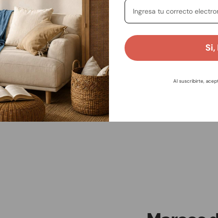
Si,
Al suscribirte, acep