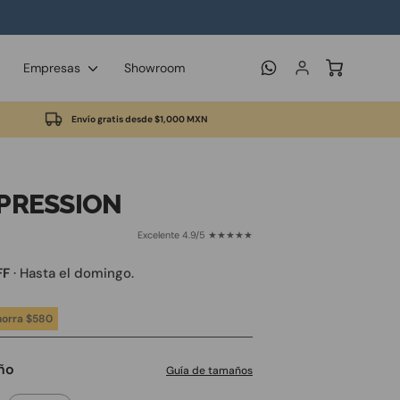


Empresas
Showroom
Iniciar sesión
Carrito
Envío gratis desde $1,000 MXN
PRESSION
Excelente 4.9/5 ★★★★★
FF
· Hasta el domingo.
horra $580
ño
Guía de tamaños