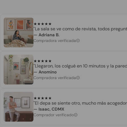
★
★
★
★
★
"La sala se ve como de revista, todos pregun
— Adriana B.
Compradora verificada
★
★
★
★
★
"Llegaron, los colgué en 10 minutos y la par
— Anomino
Compradora verificada
★
★
★
★
★
"El depa se siente otro, mucho más acogedor 
— Isaac, CDMX
Comprador verificado