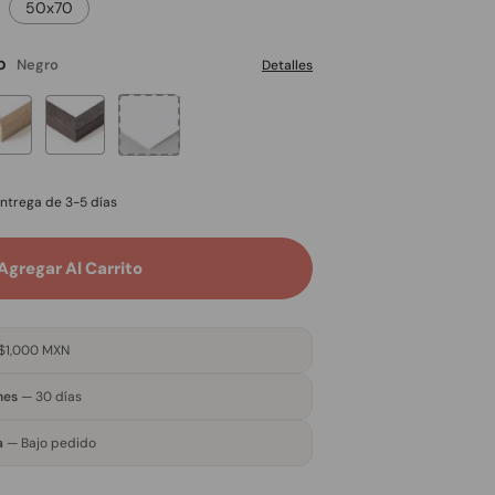
50x70
co
Negro
Detalles
Entrega de 3-5 días
Agregar Al Carrito
$1,000 MXN
nes
— 30 días
a
— Bajo pedido