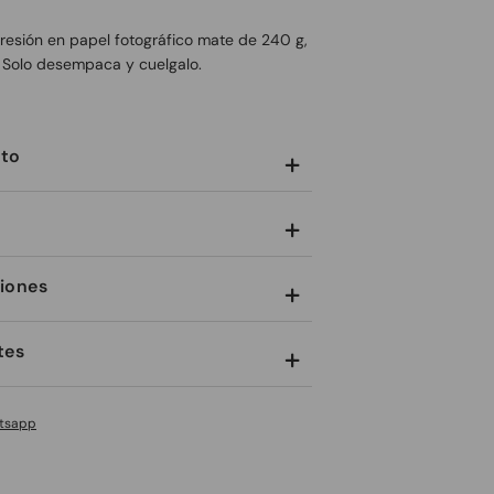
presión en papel fotográfico mate de 240 g,
. Solo desempaca y cuelgalo.
cto


iones

tes

tsapp