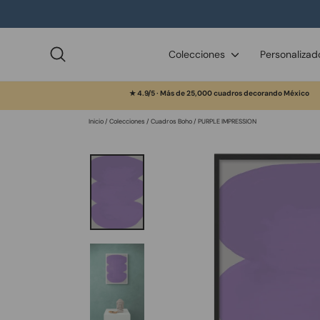
Ir
directamente
al
contenido
Buscar
Colecciones
Personaliza
★ 4.9/5 · Más de 25,000 cuadros decorando México
Inicio
/
Colecciones
/
Cuadros Boho
/
PURPLE IMPRESSION