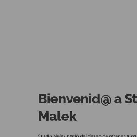
Bienvenid@ a S
Malek
Studio Malek nació del deseo de ofrecer a los 